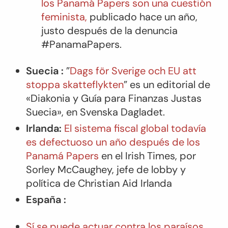
los Panamá Papers son una cuestión
feminista,
publicado hace un año,
justo después de la denuncia
#PanamaPapers.
Suecia :
”
Dags för Sverige och EU att
stoppa skatteflykten
” es un editorial de
«Diakonia y Guía para Finanzas Justas
Suecia», en Svenska Dagladet.
Irlanda:
El sistema fiscal global todavía
es defectuoso un año después de los
Panamá Papers
en el
Irish Times
, por
Sorley McCaughey, jefe de lobby y
política de Christian Aid Irlanda
España :
Sí se puede actuar contra los paraísos