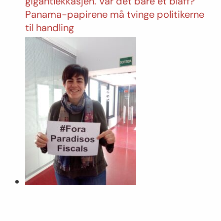
gigantlekkasjen. Var det bare et blaff?
Panama-papirene må tvinge politikerne
til handling