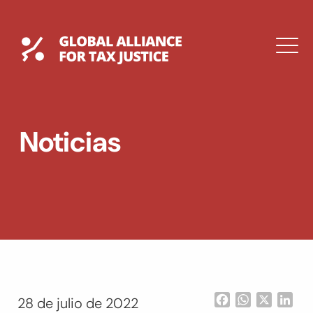
Saltar
al
contenido
Global Tax Justice
M
EXPAND
DROPDOWN
EXPAND
Noticias
DROPDOWN
ENGLISH
Facebook
WhatsApp
X
Lin
28 de julio de 2022