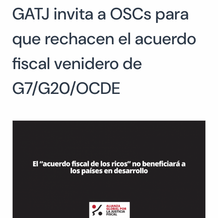
GATJ invita a OSCs para
Buscar:
BUSCAR
que rechacen el acuerdo
fiscal venidero de
G7/G20/OCDE