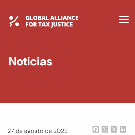
Saltar
al
contenido
Global Tax Justice
M
EXPAND
DROPDOWN
EXPAND
Noticias
DROPDOWN
ENGLISH
Facebook
WhatsApp
X
Lin
27 de agosto de 2022