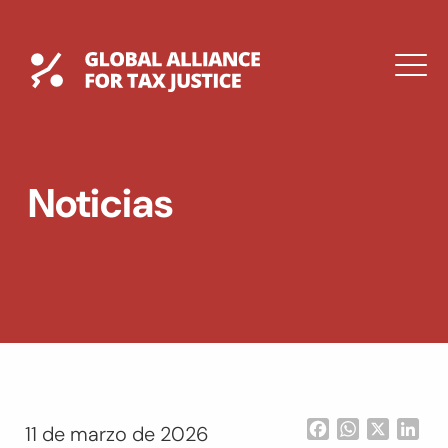
Saltar
al
contenido
Global Tax Justice
M
EXPAND
DROPDOWN
EXPAND
Noticias
DROPDOWN
ENGLISH
Facebook
WhatsApp
X
Lin
11 de marzo de 2026