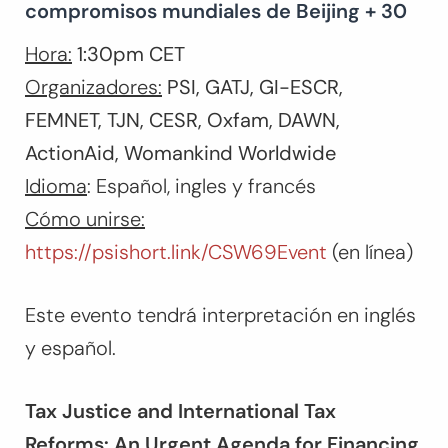
compromisos mundiales de Beijing + 30
Hora:
1:30pm CET
Organizadores:
PSI, GATJ, GI-ESCR,
FEMNET, TJN, CESR, Oxfam, DAWN,
ActionAid,
Womankind Worldwide
Idioma
: Español, ingles y francés
Cómo unirse:
https://psishort.link/CSW69Event
(en línea)
Este evento tendrá interpretación en inglés
y español.
Tax Justice and International Tax
Reforms: An Urgent Agenda for Financing