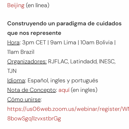
Beijing
(en línea)
Construyendo un paradigma de cuidados
que nos represente
Hora
: 3pm CET | 9am Lima | 10am Bolivia |
11am Brazil
Organizadores:
RJFLAC, Latindadd, INESC,
TJN
Idioma
: Español, ingles y portugués
Nota de Concepto
:
aquí
(en ingles)
Cómo unirse
:
https://us06web.zoom.us/webinar/register/
8bowSgq1lzvxstbrGg