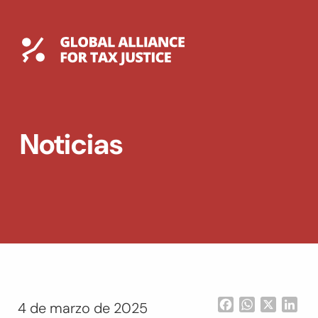
Saltar
al
contenido
Global Tax Justice
EXPAND
DROPDOWN
EXPAND
Noticias
DROPDOWN
ENGLISH
Facebook
WhatsApp
X
Lin
4 de marzo de 2025