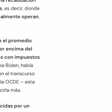
e
la recaudación
s
, es decir, donde
realmente operan
,
e el promedio
por encima del
nes con impuestos
oe Biden, había
n el transcurso
 la OCDE – esta
cirla más.
ecidas por un