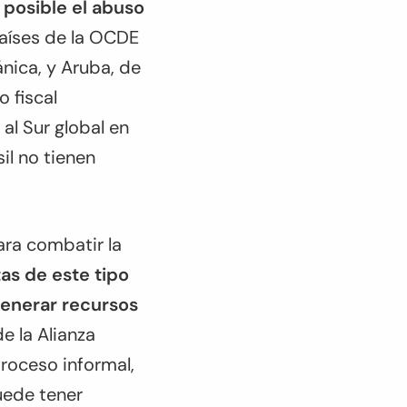
 posible el abuso
países de la OCDE
nica, y Aruba, de
 fiscal
al Sur global en
il no tienen
ara combatir la
as de este tipo
generar recursos
e la Alianza
proceso informal,
uede tener