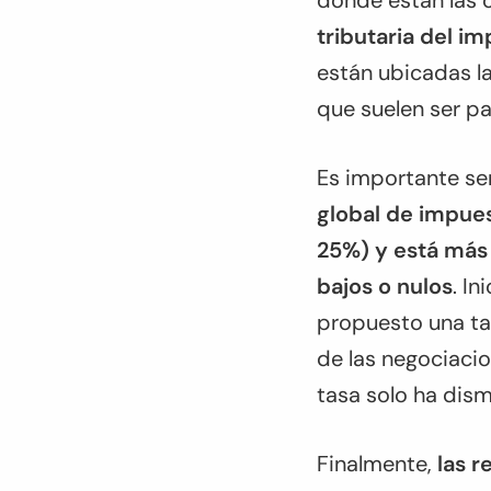
donde están las o
tributaria del im
están ubicadas l
que suelen ser pa
Es importante se
global de impues
25%) y está más 
bajos o nulos
. I
propuesto una tas
de las negociacio
tasa solo ha dism
Finalmente,
las r