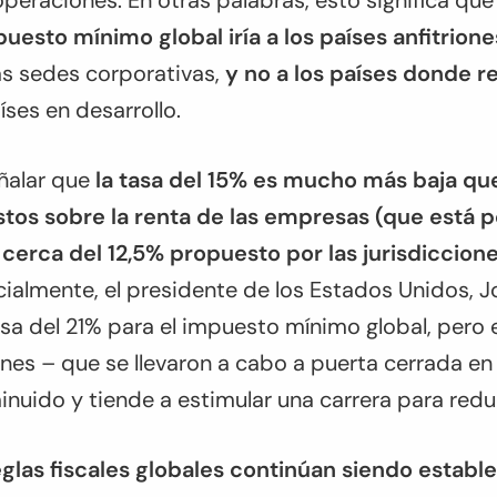
peraciones. En otras palabras, esto significa qu
puesto mínimo global iría a los países anfitrione
as sedes corporativas,
y no a los países donde 
íses en desarrollo.
ñalar que
la tasa del 15% es mucho más baja qu
tos sobre la renta de las empresas (que está 
cerca del 12,5% propuesto por las jurisdiccio
nicialmente, el presidente de los Estados Unidos, J
a del 21% para el impuesto mínimo global, pero e
nes – que se llevaron a cabo a puerta cerrada en
inuido y tiende a estimular una carrera para redu
eglas fiscales globales continúan siendo establ