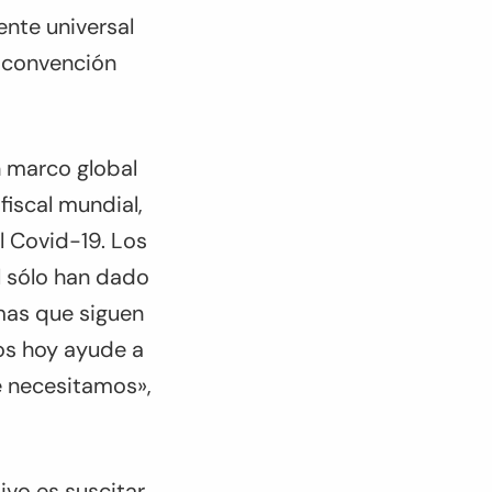
nte universal
a convención
n marco global
fiscal mundial,
l Covid-19. Los
l sólo han dado
rmas que siguen
os hoy ayude a
e necesitamos»
,
vo es suscitar