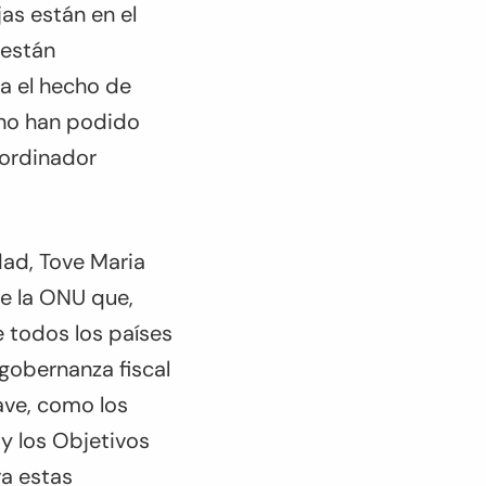
as están en el
 están
ja el hecho de
 no han podido
oordinador
dad, Tove Maria
e la ONU que,
e todos los países
 gobernanza fiscal
ave, como los
y los Objetivos
ra estas