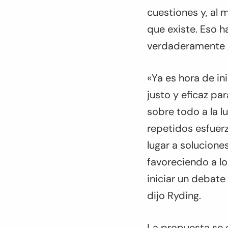
cuestiones y, al
que existe. Eso h
verdaderamente g
«Ya es hora de i
justo y eficaz par
sobre todo a la l
repetidos esfuerz
lugar a solucione
favoreciendo a l
iniciar un debat
dijo Ryding.
La propuesta se 