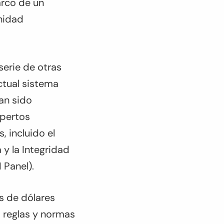
arco de un
nidad
erie de otras
ctual sistema
han sido
xpertos
, incluido el
 y la Integridad
 Panel).
s de dólares
s reglas y normas