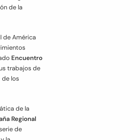
ón de la
l de América
vimientos
nado
Encuentro
sus trabajos de
 de los
tica de la
ña Regional
erie de
y la