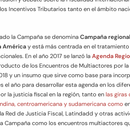
os Incentivos Tributarios tanto en el ámbito nacio
sado la Campaña se denomina
Campaña regional 
ra América
y está más centrada en el tratamiento 
ionales. En el año 2017 se lanzó la
Agenda Region
producto de los Encuentros de Multiactores por la 
2018 y un insumo que sirve como base para incor
es el año para desarrollar esta agenda en los dif
 la justicia fiscal en la región, tanto en
las giras
andina, centroamericana y sudamericana como
en
la Red de Justicia Fiscal, Latindadd y otras acti
 la Campaña como los encuentros multiactores qu