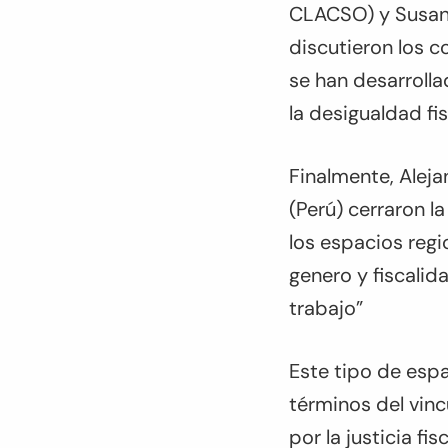
CLACSO) y Susana
discutieron los 
se han desarroll
la desigualdad fis
Finalmente, Alej
(Perú) cerraron 
los espacios regi
genero y fiscali
trabajo”
Este tipo de esp
términos del vincu
por la justicia f