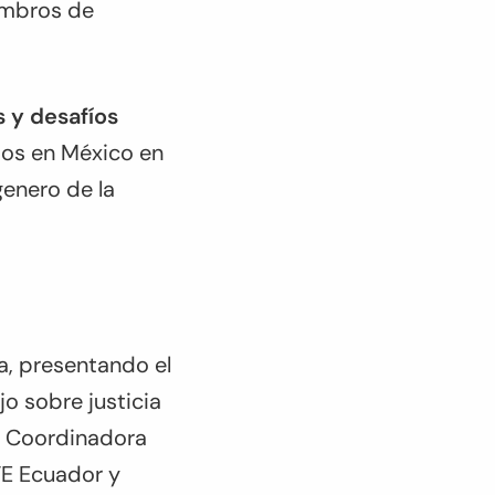
embros de
s y desafíos
dos en México en
genero de la
a, presentando el
jo sobre justicia
y Coordinadora
TE Ecuador y