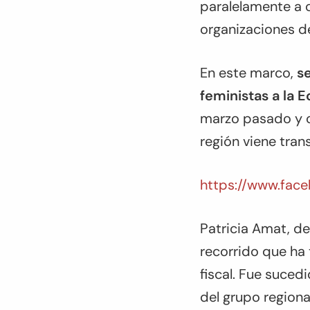
paralelamente a 
organizaciones d
En este marco,
se
feministas a la
marzo
pasado y co
región viene tran
https://www.fac
Patricia Amat, de
recorrido que ha t
fiscal. Fue suce
del grupo region