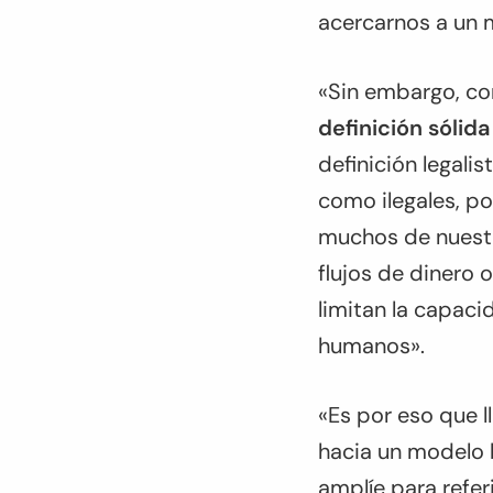
acercarnos a un 
«Sin embargo, con
definición sólida
definición legali
como ilegales, po
muchos de nuestro
flujos de dinero o
limitan la capac
humanos».
«Es por eso que l
hacia un modelo 
amplíe para refer