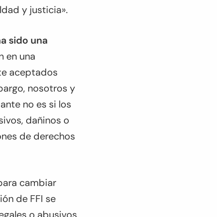
ad y justicia».
ha sido una
en en una
nte aceptados
bargo, nosotros y
nte no es si los
usivos, dañinos o
iones de derechos
 para cambiar
ión de FFI se
legales o abusivos