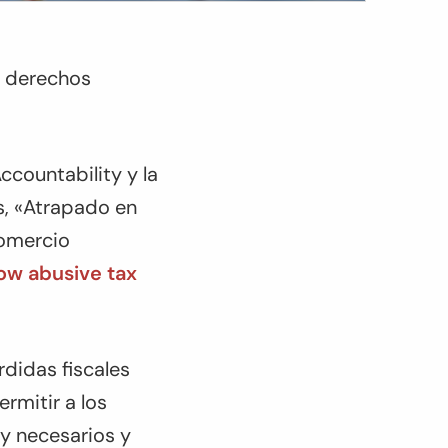
os derechos
countability y la
s, «Atrapado en
comercio
How abusive tax
érdidas fiscales
ermitir a los
y necesarios y