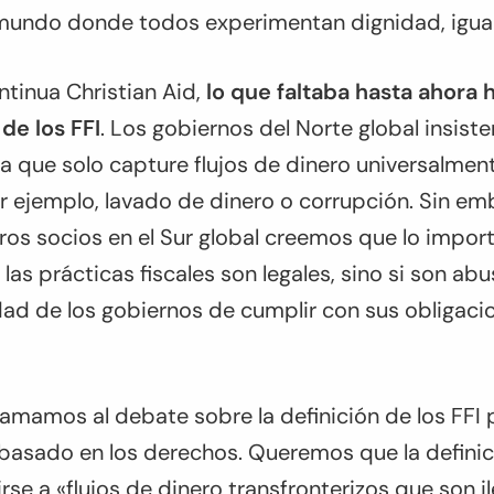
mundo donde todos experimentan dignidad, iguald
tinua Christian Aid,
lo que faltaba hasta ahora 
 de los FFI
. Los gobiernos del Norte global insist
sta que solo capture flujos de dinero universalme
r ejemplo, lavado de dinero o corrupción. Sin em
s socios en el Sur global creemos que lo importa
 las prácticas fiscales son legales, sino si son ab
idad de los gobiernos de cumplir con sus obligac
lamamos al debate sobre la definición de los FFI
basado en los derechos. Queremos que la definic
irse a «flujos de dinero transfronterizos que son i