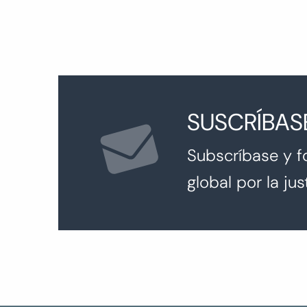
SUSCRÍBAS
Subscríbase y f
global por la just