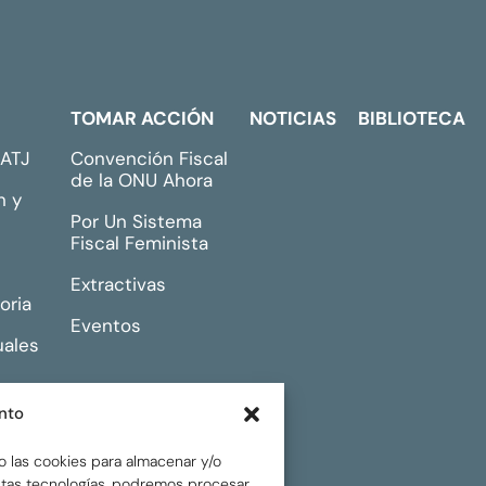
TOMAR ACCIÓN
NOTICIAS
BIBLIOTECA
GATJ
Convención Fiscal
de la ONU Ahora
n y
Por Un Sistema
Fiscal Feminista
Extractivas
oria
Eventos
uales
nto
o las cookies para almacenar y/o
estas tecnologías, podremos procesar