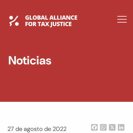
Saltar
al
contenido
Global Tax Justice
M
EXPAND
DROPDOWN
EXPAND
Noticias
DROPDOWN
ENGLISH
Facebook
WhatsApp
X
Lin
27 de agosto de 2022