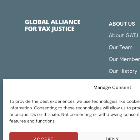
ABOUT US
About GATJ
Our Team
Our Member
Our History
Annual Repo
Manage Consent
Financials
To provide the best experiences, we use technologies like cookie
information. Consenting to these technologies will allow us to p
or unique IDs on this site. Not consenting or withdrawing consent
features and functions.
Global Tax Justice © 2026. All Rights Reserved
ACCEPT
DENY