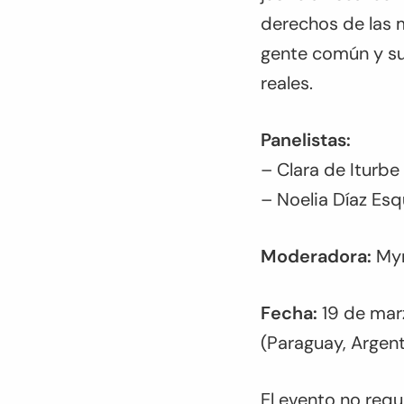
derechos de las m
gente común y sus
reales.
Panelistas:
– Clara de Iturb
– Noelia Díaz Esq
Moderadora:
Myr
Fecha:
19 de marz
(Paraguay, Argenti
El evento no requ