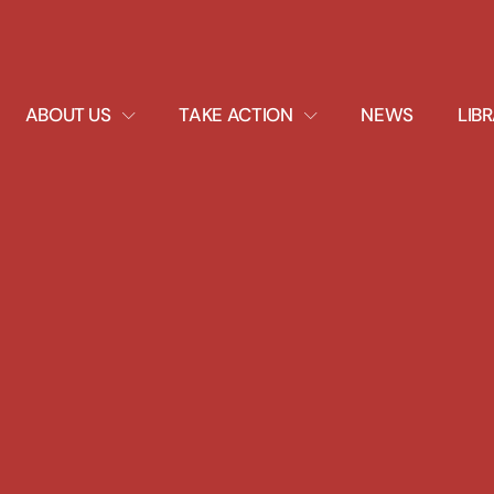
EXPAND
EXPAND
ABOUT US
TAKE ACTION
NEWS
LIB
DROPDOWN
DROPDOWN