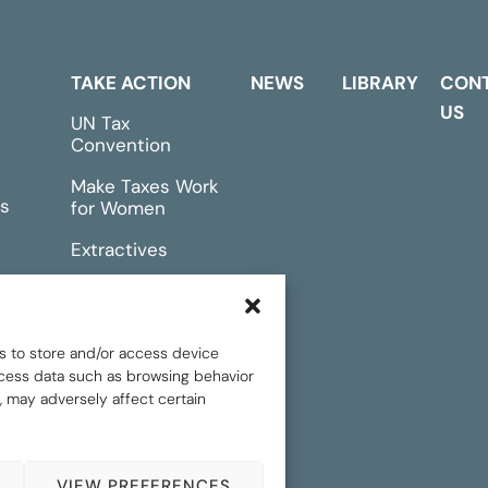
TAKE ACTION
NEWS
LIBRARY
CON
US
UN Tax
Convention
Make Taxes Work
s
for Women
Extractives
rts &
Events
s to store and/or access device
rocess data such as browsing behavior
, may adversely affect certain
.
Privacy policy
VIEW PREFERENCES