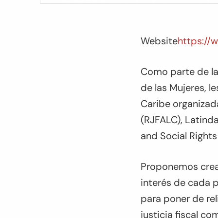
Website
https:/
Como parte de la
de las Mujeres, l
Caribe organizada
(RJFALC), Latind
and Social Rights 
Proponemos crear
interés de cada p
para poner de reli
justicia fiscal c