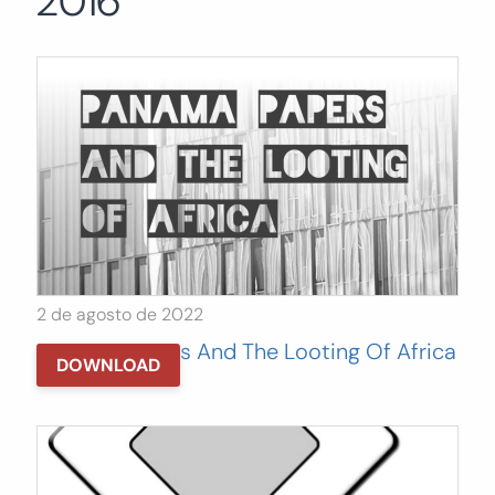
2016
Buscar:
BUSCAR
2 de agosto de 2022
Panama Papers And The Looting Of Africa
DOWNLOAD