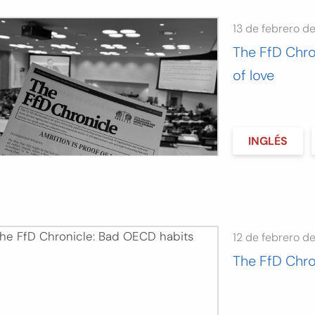
13 de febrero d
The FfD Chro
of love
INGLÉS
12 de febrero d
The FfD Chro