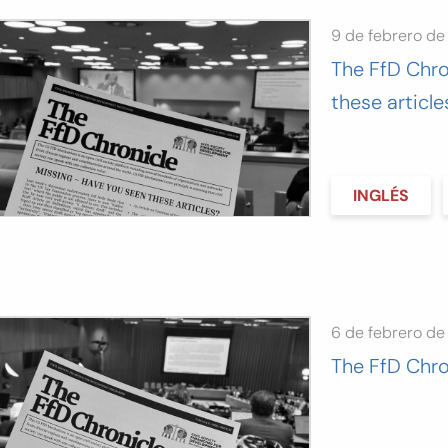
9 de febrero d
The FfD Chro
these article
INGLÉS
6 de febrero d
The FfD Chro