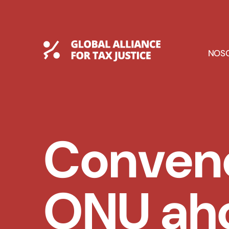
Saltar
al
contenido
Global Tax Justice
E
NOS
D
Convenci
ONU ah