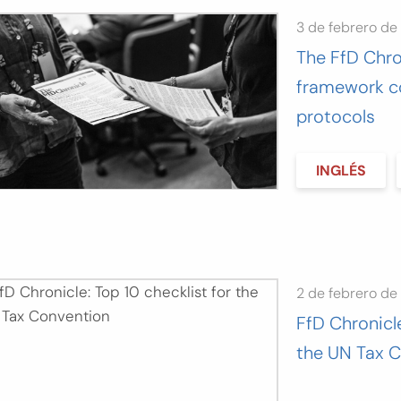
3 de febrero de
The FfD Chro
framework c
protocols
INGLÉS
2 de febrero de
FfD Chronicle
the UN Tax 