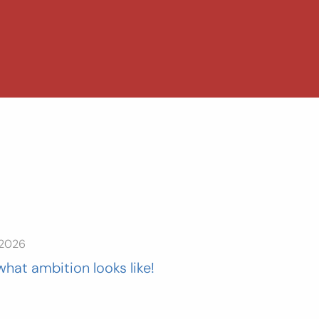
 2026
what ambition looks like!