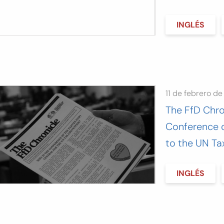
INGLÉS
11 de febrero d
The FfD Chro
Conference of
to the UN Ta
INGLÉS