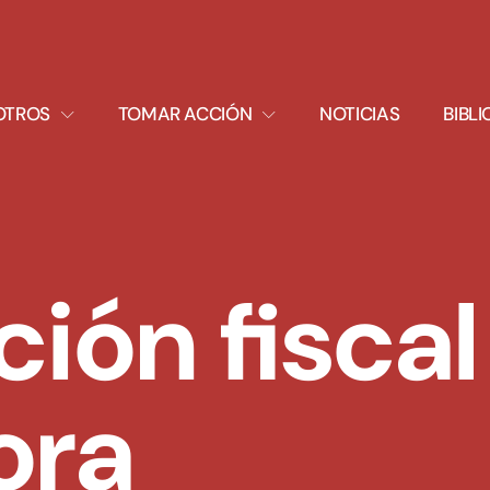
XPAND
EXPAND
OTROS
TOMAR ACCIÓN
NOTICIAS
BIBL
ROPDOWN
DROPDOWN
ón fiscal 
ora