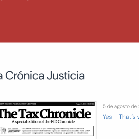
a Crónica Justicia
5 de agosto de
Yes – That’s 