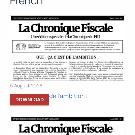
French
Search
for:
SEARCH
5 August 2026
Oui – ça c’est de l’ambition !
DOWNLOAD