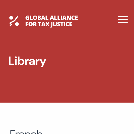
Skip
to
content
Global Tax Justice
M
EXPAND
DROPDOWN
EXPAND
Library
DROPDOWN
ESPAÑOL