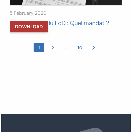
5 February 2026
La Chronique du FdD : Quel mandat ?
DOWNLOAD
Posts
1
2
…
10
pagination