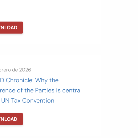
NLOAD
ebrero de 2026
fD Chronicle: Why the
ence of the Parties is central
e UN Tax Convention
NLOAD