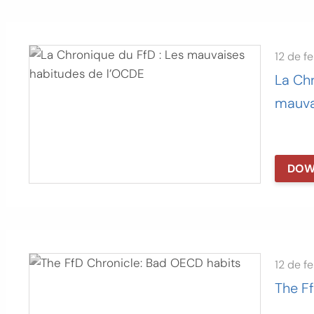
12 de f
La Chr
mauva
DOW
12 de f
The F