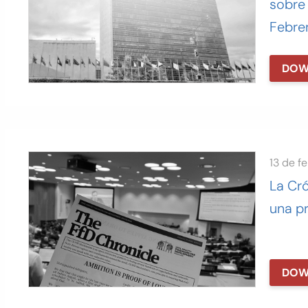
sobre 
Febre
DOW
13 de f
La Cró
una p
DOW