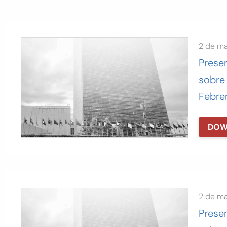
2 de m
Presen
sobre 
Febre
DOW
2 de m
Presen