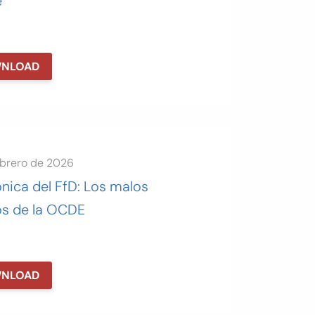
e
NLOAD
ebrero de 2026
nica del FfD: Los malos
os de la OCDE
NLOAD