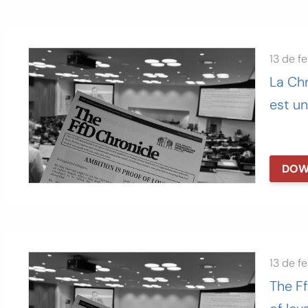
13 de f
La Ch
est u
DOW
13 de f
The Ff