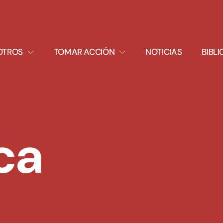
XPAND
EXPAND
OTROS
TOMAR ACCIÓN
NOTICIAS
BIBL
ROPDOWN
DROPDOWN
ca