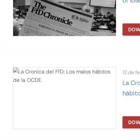
of lov
DOW
12 de f
La Cro
hábit
DOW