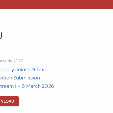
U
arzo de 2026
Society Joint UN Tax
ntion Submission –
tream I – 6 March 2026
NLOAD