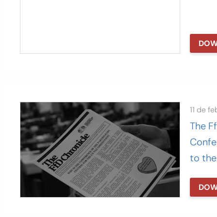
DOW
11 de f
The F
Confer
to th
DOW