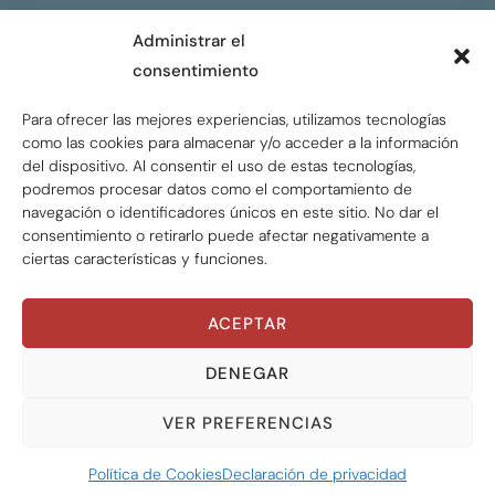
CONTACTO
Administrar el
consentimiento
ENGLISH
Para ofrecer las mejores experiencias, utilizamos tecnologías
como las cookies para almacenar y/o acceder a la información
del dispositivo. Al consentir el uso de estas tecnologías,
podremos procesar datos como el comportamiento de
navegación o identificadores únicos en este sitio. No dar el
consentimiento o retirarlo puede afectar negativamente a
ciertas características y funciones.
ACEPTAR
Global Tax Justice © 2026. Todos los derechos
reservados.
Privacy policy
DENEGAR
ÁREAS TEMÁTICAS
TODAS LAS ÁREAS
VER PREFERENCIAS
TIPOS DE RECURSO
CONVENCION FISCAL DE LA ONU
TODOS LOS TIPOS
Política de Cookies
Declaración de privacidad
AÑOS
FISCALIDAD Y DERECHOS HUMANOS