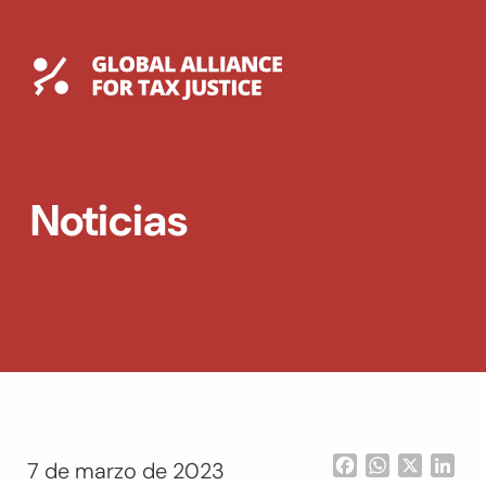
Saltar
al
contenido
Global Tax Justice
EXPAND
DROPDOWN
EXPAND
Noticias
DROPDOWN
ENGLISH
Facebook
WhatsApp
X
Lin
7 de marzo de 2023