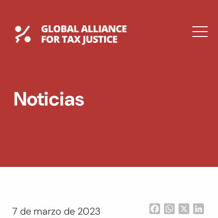
Saltar
al
contenido
Global Tax Justice
M
EXPAND
DROPDOWN
EXPAND
Noticias
DROPDOWN
ENGLISH
Facebook
WhatsApp
X
Lin
7 de marzo de 2023