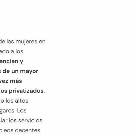
 de las mujeres en
ado a los
nancian y
és de un mayor
 vez más
os privatizados.
 los altos
gares. Los
r los servicios
mpleos decentes