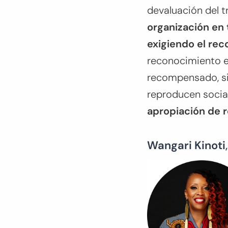
devaluación del t
organización en t
exigiendo el rec
reconocimiento en
recompensado, sin
reproducen socia
apropiación de re
Wangari Kinoti