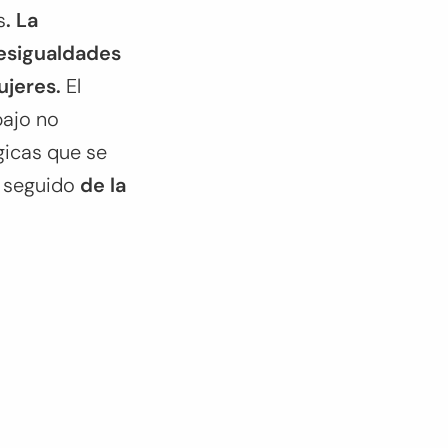
s
. La
 desigualdades
ujeres.
El
bajo no
gicas que se
, seguido
de la