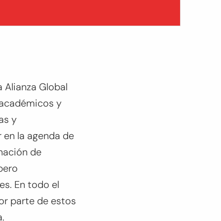
 Alianza Global
, académicos y
as y
 en la agenda de
inación de
pero
s. En todo el
r parte de estos
a.