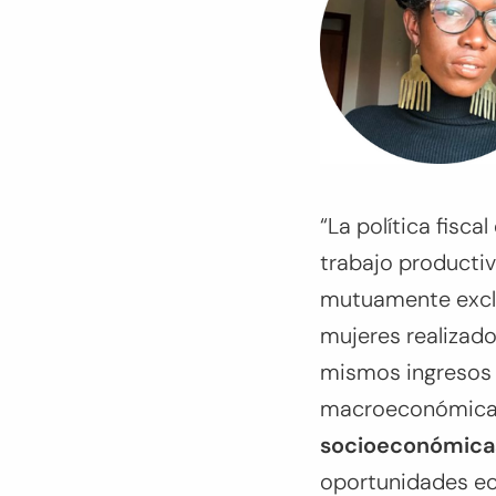
“La política fisc
trabajo producti
mutuamente exclu
mujeres realizado
mismos ingresos 
macroeconómica l
socioeconómicas
oportunidades eco