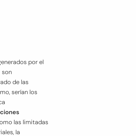
 generados por el
 son
ado de las
mo, serían los
ca
aciones
como las limitadas
ales, la