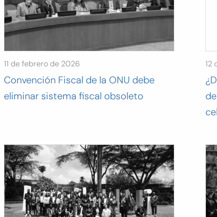
11 de febrero de 2026
12 
Convención Fiscal de la ONU debe
¿D
eliminar sistema fiscal obsoleto
de
ce