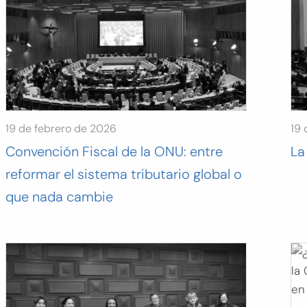
19 de febrero de 2026
19 
Convención Fiscal de la ONU: entre
La
reformar el sistema tributario global o
que nada cambie