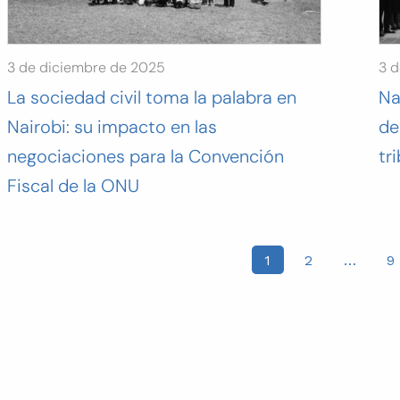
3 de diciembre de 2025
3 d
La sociedad civil toma la palabra en
Na
Nairobi: su impacto en las
de
negociaciones para la Convención
tr
Fiscal de la ONU
osts
1
2
…
9
agination