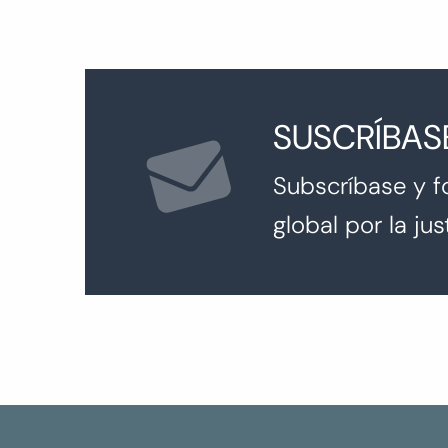
SUSCRÍBAS
Subscríbase y f
global por la just