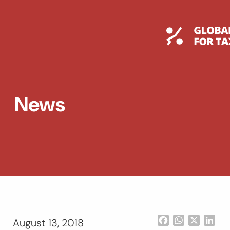
Skip
to
content
Global T
News
Facebook
WhatsApp
X
Lin
August 13, 2018